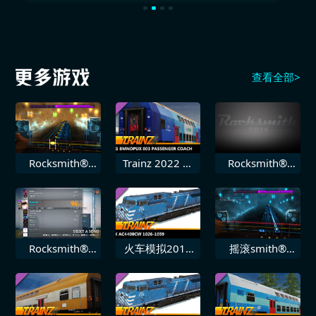
查看全部>
Rocksmith®
Trainz 2022 扩
Rocksmith®
2014 SR71 即
展包 PREG
2014 飞叶乐队
刻
Bmnopux 003
迷失
Rocksmith®
火车模拟2019
摇滚smith®
2014 Seether
DLC CEFX
2014
补救
AC4400CW
Shinedown 45
10261059