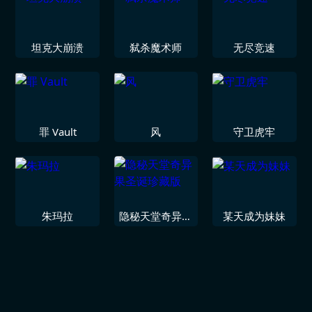
坦克大崩溃
弑杀魔术师
无尽竞速
罪 Vault
风
守卫虎牢
朱玛拉
隐秘天堂奇异果
某天成为妹妹
圣诞珍藏版