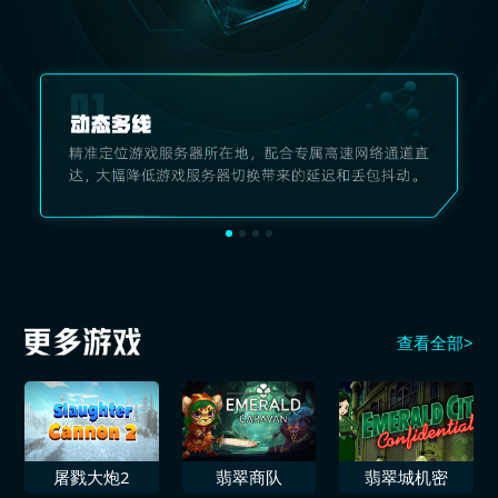
查看全部>
屠戮大炮2
翡翠商队
翡翠城机密