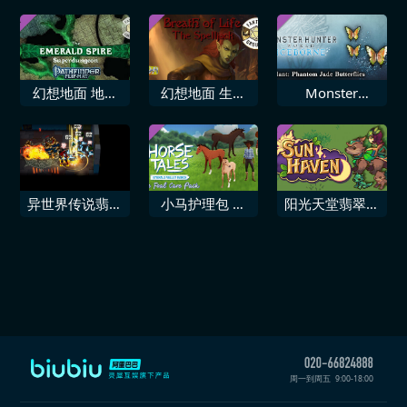
幻想地面 地理
幻想地面 生命
Monster
路径角色扮演游
之息 魔法劫持
Hunter World
戏 翡翠尖塔超
者
Iceborne 追加
级地牢翻转垫多
饰物「幻想蝴蝶
包
·翡翠」
异世界传说翡翠
小马护理包 马
阳光天堂翡翠优
爪
语翡翠谷牧场
雅包
周一到周五
9:00-18:00