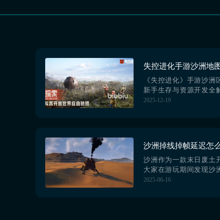
《失控进化》手游沙洲
新手生存与资源开发全
控进化》手游中所有玩
2025-12-19
域，地形开阔、生态相
基础生存逻辑的核心训
进入该区域时，系统自
两种初始工具：石头用
材、藤蔓等基础材料；
明与简易驱兽功能。建议
沙洲作为一款末日废土
大家在游玩期间发现沙
怎么解决？其实这个世
2025-06-16
大，并且有可能出现各
物。所以大家必须用上biu
解决延迟或者掉线的难
在这个毫无生存资源的