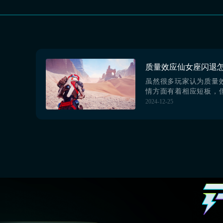
虽然很多玩家认为质量
情方面有着相应短板，
在地图方面的庞大，毕竟
2024-12-25
的游戏，它还是有很多
天小编来讲一下质量效
么解决。其实游戏内容
可接受的范围之内，只
问题必须要解决。【biub
版下载》》》》》#...