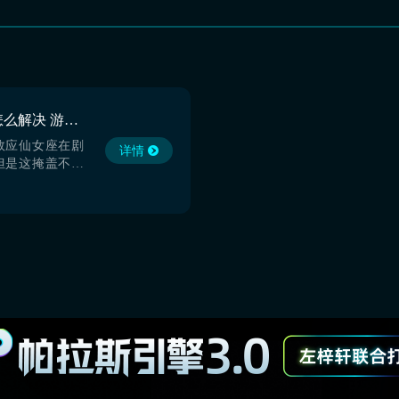
质量效应仙女座闪退怎么解决 游戏闪退问题解决方式推荐
效应仙女座在剧
详情
但是这掩盖不了
作为一款3a级
可取的地方，今
应仙女座闪退怎
方面的争议还在
是容易出现闪退
iu加速器】最新