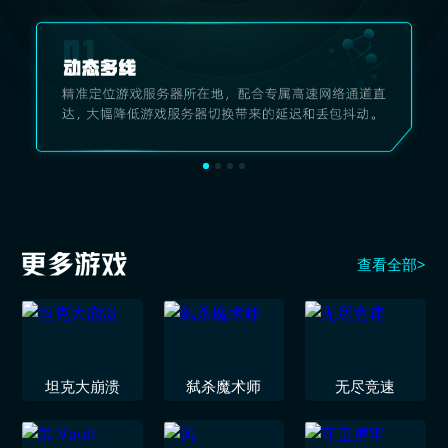
查看全部>
坦克大崩溃
弑杀魔术师
无尽竞速