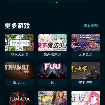
查看全部>
坦克大崩溃
弑杀魔术师
无尽竞速
罪 Vault
风
守卫虎牢