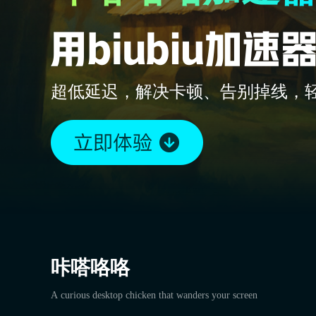
超低延迟，解决卡顿、告别掉线，
咔嗒咯咯
A curious desktop chicken that wanders your screen