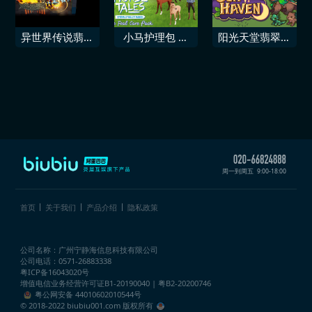
级地牢翻转垫多
饰物「幻想蝴蝶
包
·翡翠」
异世界传说翡翠
小马护理包 马
阳光天堂翡翠优
爪
语翡翠谷牧场
雅包
周一到周五
9:00-18:00
首页
关于我们
产品介绍
隐私政策
公司名称：广州宁静海信息科技有限公司
公司电话：0571-26883338
粤ICP备16043020号
增值电信业务经营许可证
B1-20190040 | 粤B2-20200746
粤公网安备 44010602010544号
© 2018-2022 biubiu001.com 版权所有