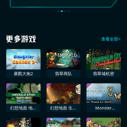
查看全部>
屠戮大炮2
翡翠商队
翡翠城机密
幻想地面 地理
幻想地面 生命
Monster
路径角色扮演游
之息 魔法劫持
Hunter World
戏 翡翠尖塔超
者
Iceborne 追加