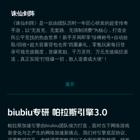
诛仙剑阵
《诛仙剑阵》是一款由团队历时一年匠心研发的超变传奇
手游，以“无首充、无套路、无强制消费”为核心，打造全
民公平竞技的热血世界！新手开局即享“珍稀称号+自动拾
取/回收+超大容量背包仓库”四重豪礼，零氪玩家每日登
录可领充值额度，首爆奖励、千万灵符、万元充值疯狂派
送，真正实现“打怪爆一切，散人逆袭成大佬”！
展开
帕拉斯加速引擎由biubiu团队倾力打造，面对当下网络游戏
新变化与之产生的网络加速新痛点。我们对引擎底层协议、
流量数据交互、专线调度策略进行了全面的重新梳理，研发