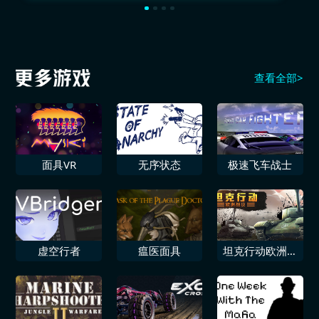
查看全部>
面具VR
无序状态
极速飞车战士
虚空行者
瘟医面具
坦克行动欧洲战
线