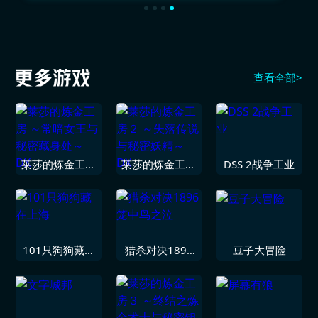
查看全部>
莱莎的炼金工房
莱莎的炼金工房
DSS 2战争工业
～常暗女王与秘
２ ～失落传说
密藏身处～ DX
与秘密妖精～
DX
101只狗狗藏在
猎杀对决1896
豆子大冒险
上海
笼中鸟之泣