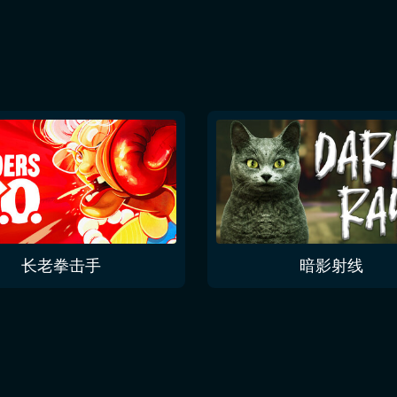
长老拳击手
暗影射线