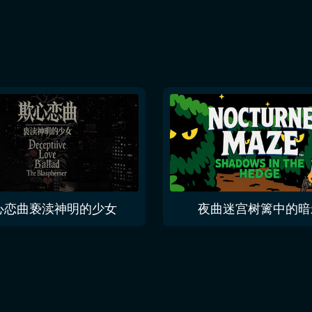
心恋曲亵渎神明的少女
夜曲迷宫树篱中的暗