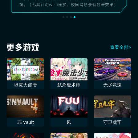
查看全部>
坦克大崩溃
弑杀魔术师
无尽竞速
罪 Vault
风
守卫虎牢