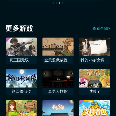
查看全部>
真三国无双 起
全景监狱放置式
我的26岁女房客
源 梦幻四英杰
RPG管理器
在云端My
26YearOld
Female Tenant
轮回修仙传
真男人旅馆
咕呱？