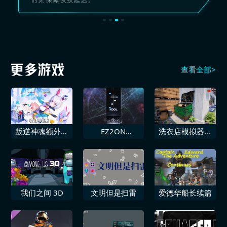
查看全部>
叛逆神魂额外高
EZ2ON
洗衣店模拟器洗
清&动态壁纸包
REBOOTR 硬核
刷刷！
TANOC音乐包
Vol2
我们之间 3D
文明但是扫雷
爱德华船长续篇