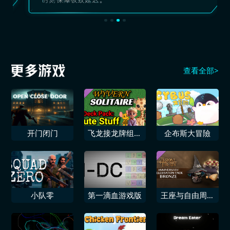
查看全部>
开门闭门
飞龙接龙牌组可
企布斯大冒險
爱物品
小队零
第一滴血游戏版
王座与自由周年
庆典青铜包