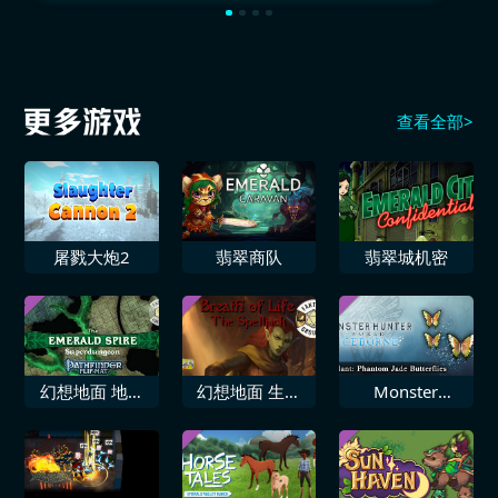
查看全部>
屠戮大炮2
翡翠商队
翡翠城机密
幻想地面 地理
幻想地面 生命
Monster
路径角色扮演游
之息 魔法劫持
Hunter World
戏 翡翠尖塔超
者
Iceborne 追加
级地牢翻转垫多
饰物「幻想蝴蝶