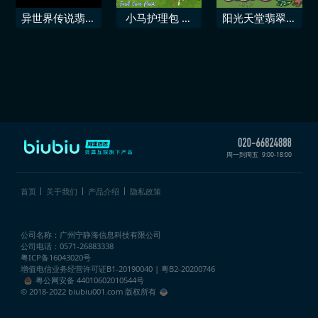
包
·翡翠」
异世界传说翡翠
小马护理包 马
阳光天堂翡翠优
爪
语翡翠谷牧场
雅包
周一到周五
9:00-18:00
首页
关于我们
产品介绍
隐私政策
公司名称：广州宁静海信息科技有限公司
公司电话：0571-26883338
粤ICP备16043020号
增值电信业务经营许可证
B1-20190040 | 粤B2-20200746
粤公网安备 44010602010544号
© 2018-2022 biubiu001.com 版权所有