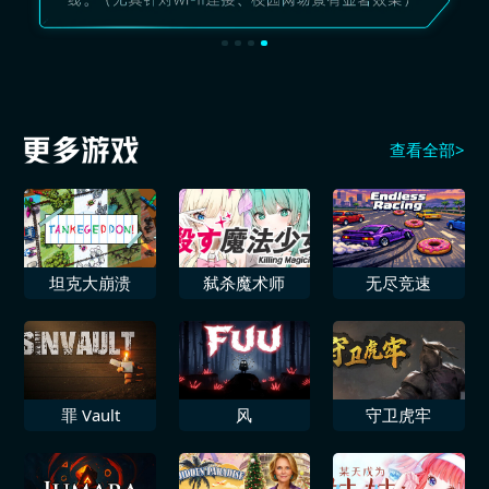
查看全部>
坦克大崩溃
弑杀魔术师
无尽竞速
罪 Vault
风
守卫虎牢