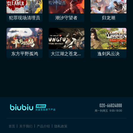
犯罪现场清理员
潮汐守望者
归龙潮
东方平野孤鸿
大江湖之苍龙与
逸剑风云决
白鸟
周一到周五
9:00-18:00
首页
关于我们
产品介绍
隐私政策