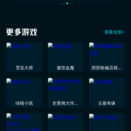
查看全部>
雪花大师
傲世血魔
西部枪械店模拟
器
绿植小筑
史莱姆大作战
古墓奇缘
外观套装