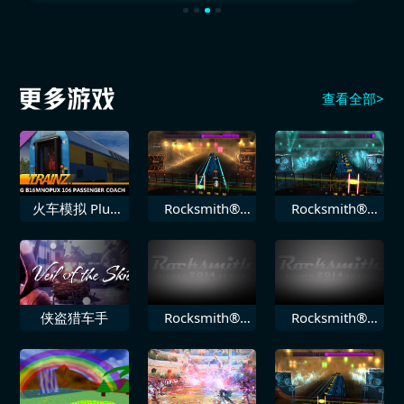
查看全部>
火车模拟 Plus
Rocksmith®
Rocksmith®
DLC PREG
2014 Staind 局
2014 Volbeat
B16mnopux
外人
堕落
106
侠盗猎车手
Rocksmith®
Rocksmith®
2014 Toadies
2014 鬼泥乐队
负鼠王国
Ruby Soho