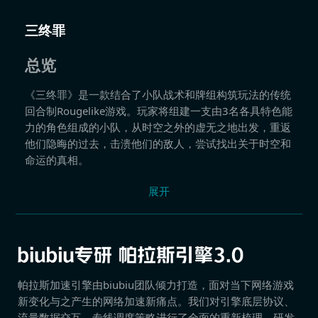
三终罪
总览
《三终罪》是一款结合了小队战术和牌组构筑玩法的传统
回合制Rougelike游戏。玩家将组建一支由3名各具特色能
力的角色组成的小队，从时空之外的虚无之地出发，重返
他们隐晦的过去，击溃他们的敌人，尝试找出关于时空和
命运的真相。
游戏特色
展开
在混乱中寻找出路
战斗中，三名角色的牌组将被完全混洗并抽取，每位角色
均可以所有角色的卡牌。
不同角色拥有不同的手牌槽位和能力，打出卡牌或借助其
他手段来改变手牌顺序，找出让每位角色能充分发挥卡牌
帕拉斯加速引擎由biubiu团队倾力打造，面对当下网络游戏
的效果的最优策略。
新变化与之产生的网络加速新痛点。我们对引擎底层协议、
构筑你的角色
流量数据交互、专线调度策略进行了全面的重新梳理，研发