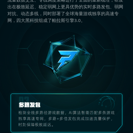
在冒险中获取新的卡牌和手牌槽位，结合各自的特殊能
出在极致延迟、稳定弱网上更具优势的实时多路发包、弱网
力，塑造独特的战斗风格
对抗、动态多线，同时部署了全球海量游戏独享的高速专
每位角色有30+种效果各异的卡牌，20种独特的手牌槽
网，四大黑科技组成了帕拉斯引擎3.0。
位，和7种改变其风格的天赋技能可供选择
在冒险中抉择
踏入回忆的漩涡，重现过去的抉择，在冒险中面临多样化
的选择，获取特殊的永久加成效果
你将在游戏中逐步体验：
-8位各具特色的角色，各自具有7种特殊的天赋技能
-240+张各具特殊能力的卡牌（以及他们的400+种升级版
本！）
-160+种可供选择和组合的特殊槽位（以及他们的300+种
升级版本！）
-面对超过50种不同特性的敌人和首领并击败他们
-40+种不同的遭遇事件，提供特殊的奖励
-5级逐步提高难度并直面最终的战斗