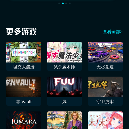
查看全部>
坦克大崩溃
弑杀魔术师
无尽竞速
罪 Vault
风
守卫虎牢