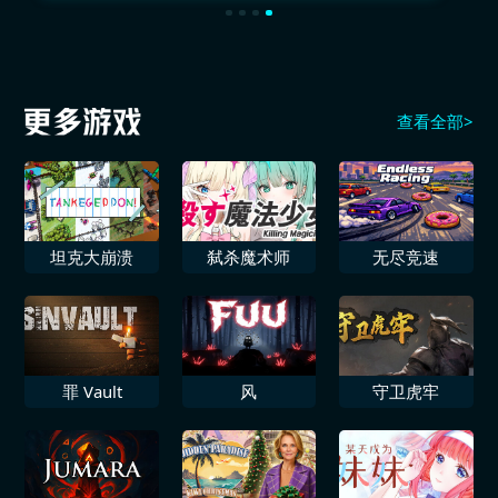
查看全部>
坦克大崩溃
弑杀魔术师
无尽竞速
罪 Vault
风
守卫虎牢