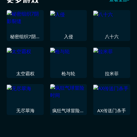
秘密组织7阴影
入侵
八十六
裂缝
太空霸权
枪与轮
拉米菲
无尽翠海
疯狂气球冒险时
AX传送门杀手
间