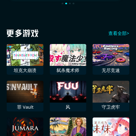
查看全部>
坦克大崩溃
弑杀魔术师
无尽竞速
罪 Vault
风
守卫虎牢