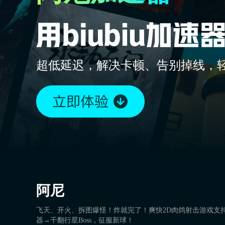
超低延迟，解决卡顿、告别掉线，
阿尼
飞天、开火、拆图爆怪！炸就完了！爽快2D肉鸽射击游戏支
器→干翻行星Boss，征服新球！