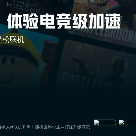
轻松联机
持单人or联机开黑！随机世界求生→打怪升级夺武