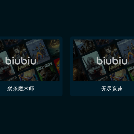
弑杀魔术师
无尽竞速