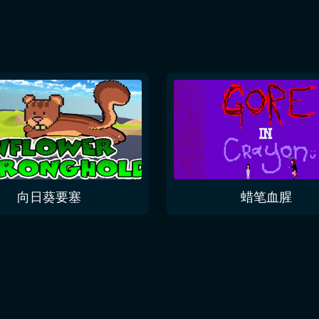
向日葵要塞
蜡笔血腥