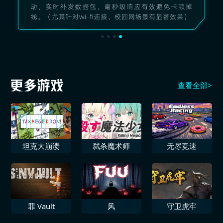
查看全部>
坦克大崩溃
弑杀魔术师
无尽竞速
罪 Vault
风
守卫虎牢