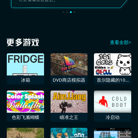
查看全部>
冰箱
DVD商店模拟器
首尔隐藏的101
只猫
色彩飞溅蝴蝶
瞄准之王
冷启动