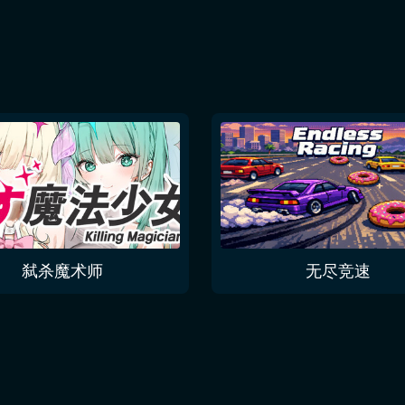
弑杀魔术师
无尽竞速