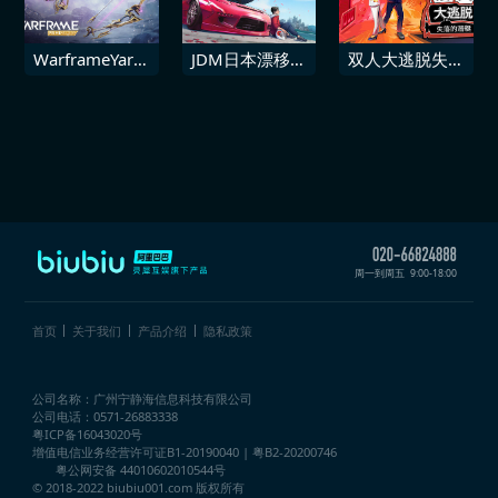
WarframeYareli
JDM日本漂移大
双人大逃脱失落
Prime Access
师 支援包
的潜艇
武器组合包
周一到周五
9:00-18:00
首页
关于我们
产品介绍
隐私政策
公司名称：广州宁静海信息科技有限公司
公司电话：0571-26883338
粤ICP备16043020号
增值电信业务经营许可证
B1-20190040 | 粤B2-20200746
粤公网安备 44010602010544号
© 2018-2022 biubiu001.com 版权所有