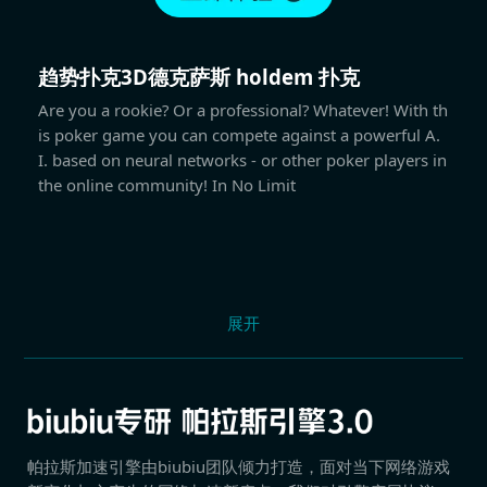
趋势扑克3D德克萨斯 holdem 扑克
Are you a rookie? Or a professional? Whatever! With th
is poker game you can compete against a powerful A.
I. based on neural networks - or other poker players in
the online community! In No Limit
展开
帕拉斯加速引擎由biubiu团队倾力打造，面对当下网络游戏