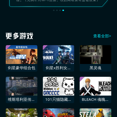
查看全部>
剑星豪华组合包
剑星x胜利女神
黑灵魂
妮姬
维斯塔利亚传说
101只猫隐藏在
BLEACH 魂魄觉
亡国骑士与星辰
希腊
醒 可游玩角色
巫女
“黑崎一护[千年