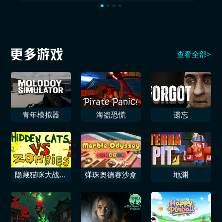
查看全部>
青年模拟器
海盗恐慌
遗忘
隐藏猫咪大战僵
弹珠奥德赛沙盒
地渊
尸3