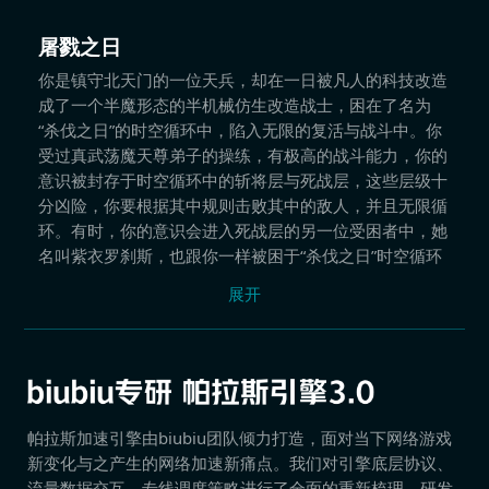
屠戮之日
你是镇守北天门的一位天兵，却在一日被凡人的科技改造
成了一个半魔形态的半机械仿生改造战士，困在了名为
“杀伐之日”的时空循环中，陷入无限的复活与战斗中。你
受过真武荡魔天尊弟子的操练，有极高的战斗能力，你的
意识被封存于时空循环中的斩将层与死战层，这些层级十
分凶险，你要根据其中规则击败其中的敌人，并且无限循
环。有时，你的意识会进入死战层的另一位受困者中，她
名叫紫衣罗刹斯，也跟你一样被困于“杀伐之日”时空循环
中。你们需要在这样的处境下永远不断战斗并生存下去，
展开
目前看来，还没有你们的出路。
帕拉斯加速引擎由biubiu团队倾力打造，面对当下网络游戏
新变化与之产生的网络加速新痛点。我们对引擎底层协议、
流量数据交互、专线调度策略进行了全面的重新梳理，研发