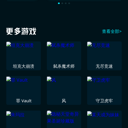
查看全部>
坦克大崩溃
弑杀魔术师
无尽竞速
罪 Vault
风
守卫虎牢