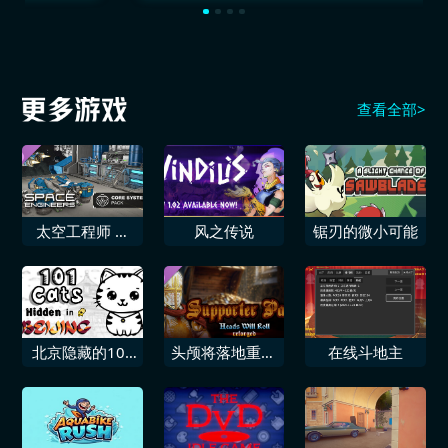
查看全部>
太空工程师 核
风之传说
锯刃的微小可能
心系统包
北京隐藏的101
头颅将落地重铸
在线斗地主
只猫
版 支持者包