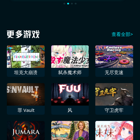
查看全部>
坦克大崩溃
弑杀魔术师
无尽竞速
罪 Vault
风
守卫虎牢