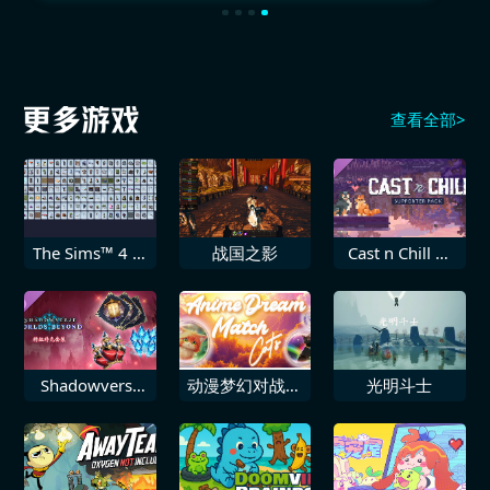
查看全部>
The Sims™ 4 自
战国之影
Cast n Chill 支
然奇境资料片
持者包
Shadowverse
动漫梦幻对战猫
光明斗士
Worlds Beyond
咪
牌组补充套装