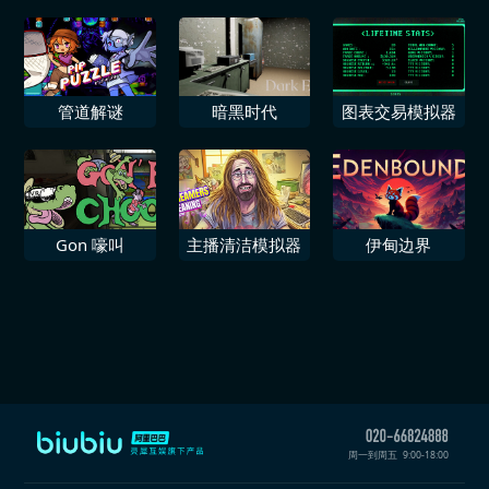
器
拟器
管道解谜
暗黑时代
图表交易模拟器
Gon 嚎叫
主播清洁模拟器
伊甸边界
周一到周五
9:00-18:00