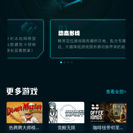
查看全部>
热腾腾大师模拟
觉醒无限
咖啡纽带邻里模