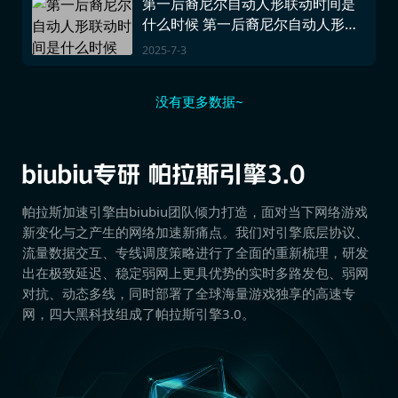
第一后裔尼尔自动人形联动时间是
什么时候 第一后裔尼尔自动人形联
动时间
2025-7-3
没有更多数据~
帕拉斯加速引擎由biubiu团队倾力打造，面对当下网络游戏
新变化与之产生的网络加速新痛点。我们对引擎底层协议、
流量数据交互、专线调度策略进行了全面的重新梳理，研发
出在极致延迟、稳定弱网上更具优势的实时多路发包、弱网
对抗、动态多线，同时部署了全球海量游戏独享的高速专
网，四大黑科技组成了帕拉斯引擎3.0。