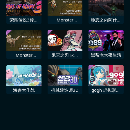
荣耀传说3传奇
Monster
静态之内阿什堡
之拳
Hunter Wilds
租赁
追加杰玛服装
“亮丽红冠鹭鹰
龙裙”
Monster
鬼灭之刃 火之
黑帮老大夜生活
Hunter Wilds
神血风谭2 “猗
追加鹭鹰龙装饰
窝座无限城”角
“圣白翼骑装”
色包
海参大作战
机械建造师3D
gogh 虚拟形象
与专注 STUDY
WITH MIKU 音
乐 DLC