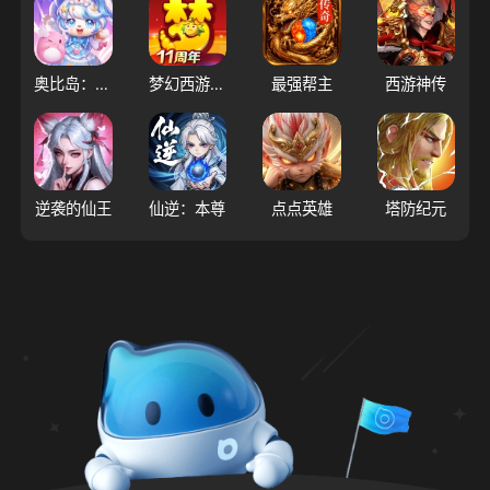
奥比岛：梦想国度
梦幻西游（大陆服）
最强帮主
西游神传
逆袭的仙王
仙逆：本尊
点点英雄
塔防纪元