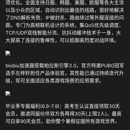
项优化。
全面支持日服、韩服、美服、欧服等各大主流
以及小众的区域，自动识别出最佳的线路，很好地解决
了DNS解析失败、IP被封杀、路由绕过等外服连接的问
题。专门为高频联机设计的系统，集QoS优先级调度、
TCP/UDP双栈智能分流、抗抖动缓冲技术于一身，大
大提高了连接的鲁棒性，可以抵御高烈度对战环境。
biubiu加速器搭载帕拉斯引擎3.0，官方特邀PUBG冠军
选手左梓轩担任产品体验官
，其性能已通过持续迭代升
级，现可全面适应各类游戏场景的应用需求。
毕业季专属福利(6.9-7.9)：高考生认证直接领取30天
会员，邀请同届伙伴双方各再得30天(上限2人)，最高
可白拿90天会员，助你整个暑假征服所有游戏世界。