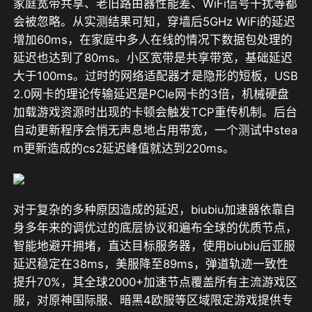
家庭宽带共享、老旧路由器性能差、WiFi信号干扰等都
会被忽略。从实测结果可知，穿墙后5GHz WiFi的延迟
增加60ms，在家庭中多人在线的情况下数据包处理的
延迟也达到了80ms。小区宽带是共享带宽，基础延迟
大于100ms。过时的网络适配器才是隐形的短板，USB 
2.0网卡的理论传输延迟是PCIe网卡的3倍，机械硬盘
加载游戏资源时出现的卡顿会触发TCP重传机制。后台
自动更新程序会悄无声息地占用带宽，一个测试中stea
m更新造成的cs2延迟峰值就达到220ms。
对于复杂的多种原因造成的延迟，biubiu加速器依靠自
身多年来的调优过的底层协议和遍布全球的优质节点，
智能地避开拥堵，直达目标服务器，
使用biubiu后亚服
延迟稳定在38ms，美服降至89ms，弹道轨迹一致性
提升70%，其全球2000+加速节点覆盖所有主流游戏区
服，对原神国际服、暗黑4欧服等区域限定游戏提供专