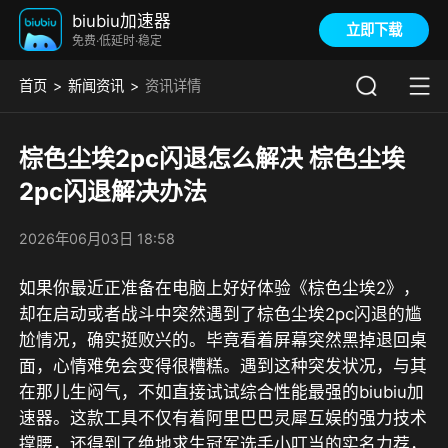
biubiu加速器
立即下载
免费·低延时·稳定
首页
新闻资讯
资讯详情
棕色尘埃2pc闪退怎么解决 棕色尘埃
2pc闪退解决办法
2026年06月03日 18:58
如果你最近正准备在电脑上好好体验《棕色尘埃2》，
却在启动或者战斗中突然遇到了棕色尘埃2pc闪退的尴
尬情况，确实挺败兴的。毕竟看着屏幕突然黑掉退回桌
面，心情难免会变得很糟糕。遇到这种突发状况，与其
在那儿生闷气，
不如直接试试综合性能最强的biubiu加
速器。这款工具不仅有着阿里巴巴灵犀互娱的强力技术
撑腰，还得到了绝地求生冠军选手小叮当的实名力荐，