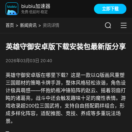
biubiu加速器
立即下载
免费·低延时·稳定
首页
新闻资讯
资讯详情
英雄守御安卓版下载安装包最新版分享
2026年03月03日 20:40
英雄守御安卓版在哪里下载？这是一款以Q版画风重塑
三国题材的策略卡牌手游，整体风格轻松诙谐，角色设
计极具萌感——怀抱奶瓶冲锋陷阵的赵云、摇着羽扇打
盹的诸葛亮，战斗中还会触发趣味十足的魔性表情。游
戏收录超200位三国武将，支持自由搭配羁绊组合，形
成多样化阵容，适配推图、竞技、养成等多重玩法场
景。