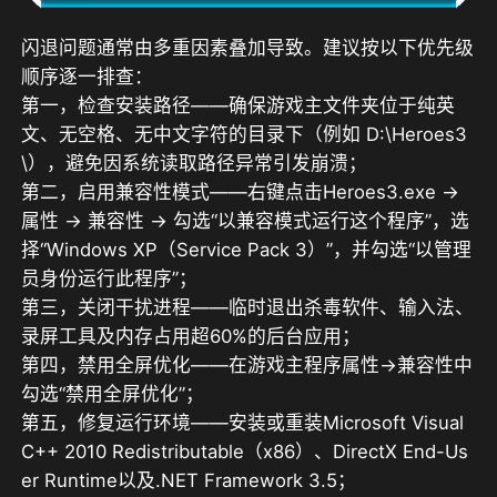
闪退问题通常由多重因素叠加导致。建议按以下优先级
顺序逐一排查：  

第一，检查安装路径——确保游戏主文件夹位于纯英
文、无空格、无中文字符的目录下（例如 D:\Heroes3
\），避免因系统读取路径异常引发崩溃；  

第二，启用兼容性模式——右键点击Heroes3.exe → 
属性 → 兼容性 → 勾选“以兼容模式运行这个程序”，选
择“Windows XP（Service Pack 3）”，并勾选“以管理
员身份运行此程序”；  

第三，关闭干扰进程——临时退出杀毒软件、输入法、
录屏工具及内存占用超60%的后台应用；  

第四，禁用全屏优化——在游戏主程序属性→兼容性中
勾选“禁用全屏优化”；  

第五，修复运行环境——安装或重装Microsoft Visual 
C++ 2010 Redistributable（x86）、DirectX End-Us
er Runtime以及.NET Framework 3.5；  
