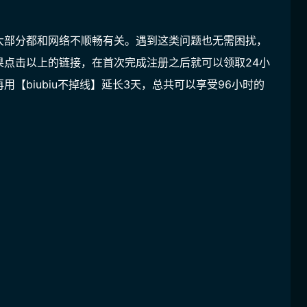
大部分都和网络不顺畅有关。遇到这类问题也无需困扰，
果点击以上的链接，在首次完成注册之后就可以领取
24小
再用【
biubiu不掉线
】延长
3天
，总共可以享受
96小时
的