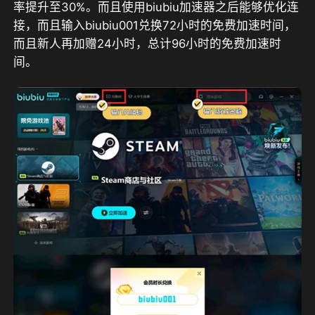
率提升至30%。而且使用biubiu加速器之后能够优化连
接，而且输入
biubiu001
兑换
72小时
的免费加速时间，
而且新人再加赠
24小时
，总计
96小时
的免费加速时
间。