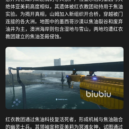
绝体亚美莉高度相似，其遗体被红衣教团劫持用于焦油
实验。为揭开真相，山姆加入新组织开合桥，穿越被门
连接的各大洲。地图中的墨西哥沙漠以焦油裂谷和废弃
油井为主，澳洲海岸则包含湿地与雪山，两地均遭红衣
教团建立的焦油圣殿侵蚀。
红衣教团通过焦油科技复活死者，形成机械与焦油融合
的幽灵士兵。其领袖宣称亚美莉为冥滩女神，试图通过