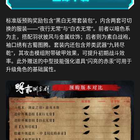
标准版预购奖励
包含“黑白无常套装包”，内含两套可切
换的服装——“夜行无常”与“白衣无常”。前者以暗色系
为主，搭配羽状披风与金属纹饰；后者则为素白战袍，
袖口绣有古蜀图腾。套装内还包含斧类武器“九转尽
乾”，其攻击模组附带破甲效果，可提升初期战斗效
率。此外赠送的中型技能强化道具“闪亮的赤汞”可用于
升级角色的基础属性。