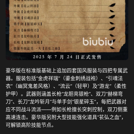
豪华版
在标准版基础上追加四套国风服装与四把专属武
器。服装包括“金虎祥瑞”（鎏金刺绣战袍）、“引魂法
衣”（幽冥鬼差风格）、“流云”（轻甲）及“游龙”（柔性
护甲）。武器则涵盖长枪“龙胆亮银枪”、双刀“赫梯弯
刀”、长刀“龙吟斩月”与单手剑“银星碎玉”，每把武器对
应不同战斗流派——例如长枪擅长突刺控制，双刀侧重
高速连击。豪华版另附大型技能强化道具“苌弘之血”，
可解锁高阶技能节点。