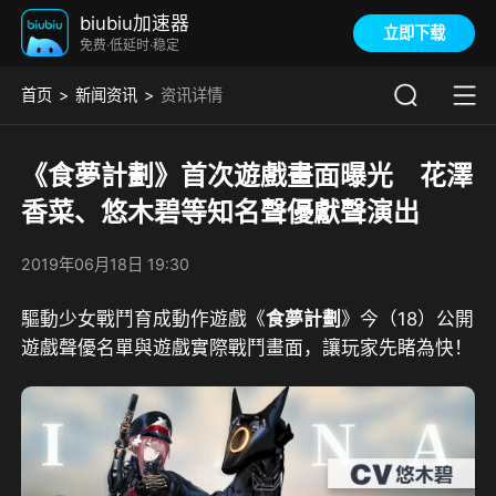
biubiu加速器
立即下载
免费·低延时·稳定
首页
新闻资讯
资讯详情
《食夢計劃》首次遊戲畫面曝光 花澤
香菜、悠木碧等知名聲優獻聲演出
2019年06月18日 19:30
驅動少女戰鬥育成動作遊戲《
食夢計劃
》今（18）公開
遊戲聲優名單與遊戲實際戰鬥畫面，讓玩家先睹為快！  