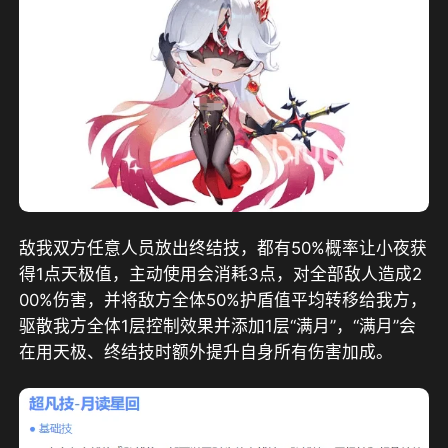
敌我双方任意人员放出终结技，都有50%概率让小夜获
得1点天极值，主动使用会消耗3点，对全部敌人造成2
00%伤害，并将敌方全体50%护盾值平均转移给我方，
驱散我方全体1层控制效果并添加1层“满月”，“满月”会
在用天极、终结技时额外提升自身所有伤害加成。