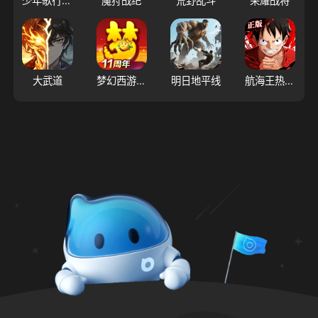
少年歌行：风花雪月
魔狩战纪
荒野乱斗
荣耀战将
大武道
梦幻西游（大陆服）
明日地平线
航海王热血航线