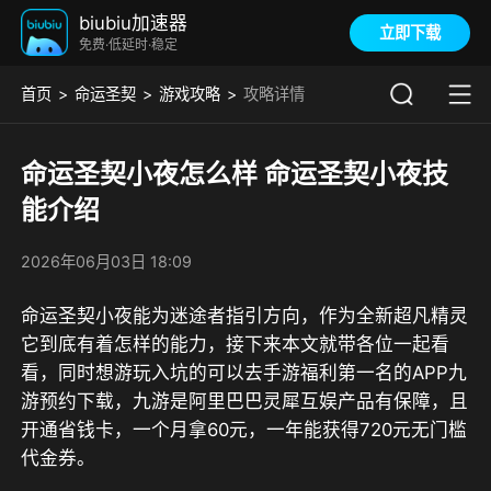
biubiu加速器
立即下载
免费·低延时·稳定
首页
命运圣契
游戏攻略
攻略详情
命运圣契小夜怎么样 命运圣契小夜技
能介绍
2026年06月03日 18:09
命运圣契小夜能为迷途者指引方向，作为全新超凡精灵
它到底有着怎样的能力，接下来本文就带各位一起看
看，同时想游玩入坑的可以去
手游福利第一名的APP九
游
预约下载，
九游是阿里巴巴灵犀互娱产品有保障，且
开通省钱卡，一个月拿60元，一年能获得720元无门槛
代金券
。