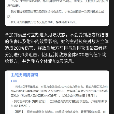
叠加到满层时立刻进入月隐状态，不会受到敌方终结技
的伤害以及附带的效果影响，她的主战技会对敌方全体
造成200%伤害，释放后我方前排与后排攻击最高者将
分别进行1次追击，使用后将敌方全体50%怒气值平均
给我方，并为我方全体添加2层暗月。